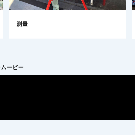
調査
介ムービー